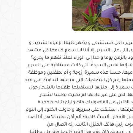
رير داخل مستشفى و يظهر عليها الإعياء الشديد، و
ى التي على السرير، إلا أننا لا نسمع كلامها في مشهد
الزمن يوما واحدا إلى الوراء لعلنا نفهم ما يجري؟
، إنها نفس السيدة التي كانت مستلقية على السرير
قدميها، حسنا هذه سميرة، زوجة و أم لطفلين وموظفة
ملها رغم كل التضحيات التي قدمتها لتحافظ على هذه
ت سميرة إلى منزلها ليستقبلها طفلاها بالشجار حول
، لكن على غير عادتها لم تكترث بطلتنا لشجار
القليل من الفاصولياء، فاصولياء شاحبة كحياة
تها ، استلقت على سريرها و حاولت الخلود إلى النوم ،
 من الأفكار ، ألستُ كافية؟ ألم أكن مفيدة؟ هل أنا أصلا
رنين هاتف المنزل الثابت، إنه اتصال من
 غيبوبة، كان وقع هذا الخبر كالصاعقة على بطلتنا،