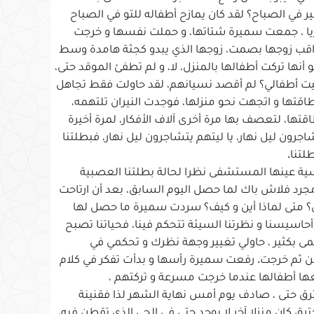
 في الصباح؟ لقد كان يمازح أطفاله للتو في الصباح
يريا ، جمعت سميرة شتاتها، و حملت نفسها و خرجت
ب زوجها بصمت، زوجها الذي يبدو كجثة هامدة وسط
ها تركت أطفالها بالمنزل، لا، و لم تطفئ الموقد حتى،
يت أطفالي؟ لم أقصد نسيانهم، لقد حاولت فقط تجاهل
تها و اتجهت نحو منزلها، فوجدت النيران تلتهمه،
ا، لتعصف بها مرة أخرى آلاف الأفكار، لمرة أخيرة
جرون ليل نهار، يا ليتهم يتشاجرون ليل نهار، فبطلتنا
لتنا.
ة عينها المستشفى نظرا لحالة بطلتنا العصبية
جرد فلاش باك لما حصل اليوم السابق، بعد أن ارتاحت
؟ متى لماذا أين و كيف؟ سردت سميرة ما حصل لها
أحاسيسنا و نظرتنا السيئة تتحكم فينا، فحياتنا تصبح
مى بكثير ، حاولي تغيير وجهة نظرك و تحكمي في
ثم خرجت. رفعت سميرة رأسها و بدأت تفكر في كلام
تبعها أطفالها عندما خرجت مسرعة و تركتهم ،
حترق حتى ، صادف يوم أمس نهاية الشهر لذا فقنينة
ق كان منزلا آخر لا يوجد حتى في الحي الذي تقطن فيه،