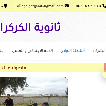
0633XXXXXX
College.gargarat@gmail.com
مدش
ثانوية الكركرا
الشركاء
أنشطة النوادي
الدعم الاجتماعي والنفسي
إعل
فاصولياء شاح