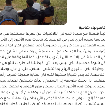
اصولياء شاحبة
بدأ قصتنا مع سيدة تبدو في الثلاثينيات من عمرها مستلقية على س
جانبها سيدة أخرى تبدو في الأربعينات، تتحدث هذه الأخيرة إلى الأخر
ملأه الغموض، يبدو كل شيء مشوشاً وغير مفهوم، لكن، لما لا نعود ب
عودة بالزمن) يبدأ المشهد مع سيدة تمشي وحيدة في الشارع، مهلا
ي المستشفى، إلا أنها الآن ترتدي بذلة عمل، كما أنها واقفة على 
ي شركة محاسبة، لكن ليس بعد الآن، فبطلتنا قد طردت للتو من ع
لوظيفة، لكن، لا تجري الرياح بما تشتهي السفن، على أي حال، وصل
قلامهما، قد يبدو شجارا سخيفا لكنه كان بمثابة مطرقة تضرب رأسها
فليها، بل دخلت متوجهة إلى المطبخ و بدأت بتسخين الغداء، مجرد 
ميرة، تركت هذه الأخيرة الغداء يسخن فوق الموقد و اتجهت نحو غرف
كن الصراع الذي بداخلها أكبر بكثير من أن يتركها تنام أو ترتاح، دوامة
فيدة؟ إلخ…، وفي وسط هذه الفوضى التي بداخل رأسها، تسمع صوت 
لمستشفى ، اتصال يخبرها بأن زوجها قد تعرض لحادث خطير أدخله في