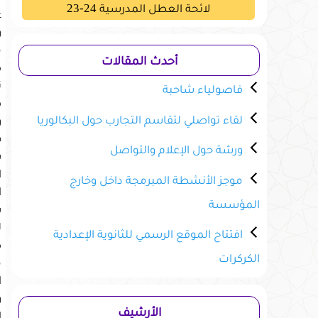
لائحة العطل المدرسية 24-23
ع
و
م
أحدث المقالات
ك
ت
فاصولياء شاحبة
ص
لقاء تواصلي لتقاسم التجارب حول البكالوريا
و
ه
ورشة حول الإعلام والتواصل
ش
ا
موجز الأنشطة المبرمجة داخل وخارج
ا
المؤسسة
س
ل
افتتاح الموقع الرسمي للثانوية الإعدادية
ك
الكركرات
م
ا
و
الأرشيف
ا