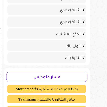
الثانية إعدادي
الثالثة إعدادي
ف
الجذع المشترك
ت
ب
الأولى باك
ي
(
الثانية باك
ف
ف
ا
أ
مسار متمدرس
ط
س
نقط المراقبة المستمرة Moutamadris
ل
نتائج البكالوريا والجهوي Taalim.ma
م
ا