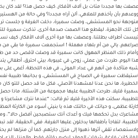
صفت بها مجددا مئات بل آلاف الأفكار، كيف حصل هذا؟ لقد كان بخير
وعدهم بأن يأخذهم للملاهي، ألن أراه مجددا؟ وفي حالة من الهست
توجهة نحو المستشفى، وصلت سميرة، دخلت الغرفة و جلست تراق
ل تلك الأجهزة، ليقطع هذا الصمت صدمة أخرى، تذكرت سميرة للتو أن
يبست أطراف بطلتنا، وعصفت بها مرة أخرى آلاف الأفكار، كيف نس
راعهم، يالي من أم بلهاء مهملة ! استجمعت سميرة ما بقي من طاق
أمام ذلك المنظر المهول كانت سميرة قد وصلت لأقصى حد من طاقته
ذا اليوم، طردت من عملي، زوجي في غيبوبة، بيتي احترق، أطفالي يتشا
به متأكدة من أنهم في عداد الموتى، في هذه اللحظة، أغمي على بط
ستيقظت سميرة في الصباح في المستشفى، و بجانبها طبيبة نفسي
لخطيرة، ها نحن عدنا لمشهدنا الأصلي، فكل ما قد حصل للتو كان م
ميرة قليلا، طرحت الطبيبة عليها مجموعة من الأسئلة، ماذا حصل
لطبيبة، سكتت هذه الأخيرة قليلا ثم قالت: “عندما نترك مشاعرنا و 
ارثة عظمى، و حياتك في حالتك هذه يا بنيتي أسوء من الكارثة العظ
شاعرك بدل تحكمها فيك و أعدك أنك ستصبحين أفضل حالا”، ومن 
لطبيبة، لتفاجأ بأطفالها يدخلون عليها الغرفة، ففي الحقيقة، لقد 
لاستعصاء تقفي أثرها ذهبوا إلى منزل جارتهم، كما أن منزلها لم ي
لغاز كانت فارغة، شغلت الموقد لبضع دقائق فقط، والمنزل الذي احتر