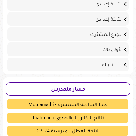
الثانية إعدادي
الثالثة إعدادي
الجذع المشترك
الأولى باك
الثانية باك
مسار متمدرس
نقط المراقبة المستمرة Moutamadris
نتائج البكالوريا والجهوي Taalim.ma
لائحة العطل المدرسية 24-23